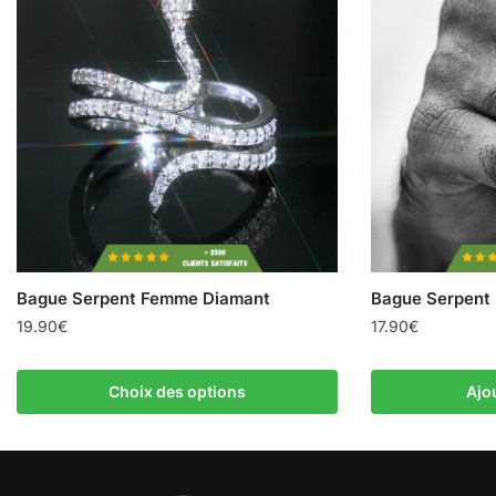
Bague Serpent Femme Diamant
Bague Serpent
19.90
€
17.90
€
Choix des options
Ajo