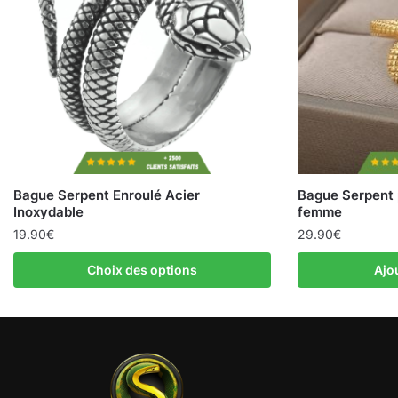
Bague Serpent Enroulé Acier
Bague Serpent p
Inoxydable
femme
19.90
€
29.90
€
Choix des options
Ajo