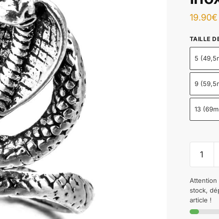
19.90
€
TAILLE D
5 (49,
9 (59,
13 (69
Attention 
stock, dé
article !