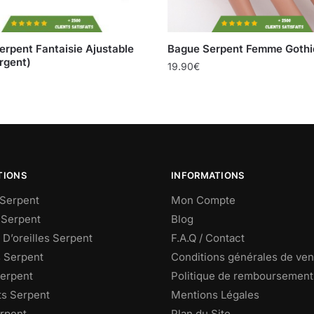
erpent Fantaisie Ajustable
Bague Serpent Femme Gothi
rgent)
19.90
€
TIONS
INFORMATIONS
Serpent
Mon Compte
 Serpent
Blog
D’oreilles Serpent
F.A.Q / Contact
s Serpent
Conditions générales de ven
Serpent
Politique de remboursement
ts Serpent
Mentions Légales
rpent
Plan du Site