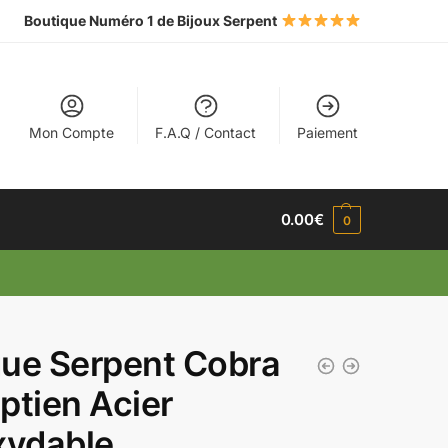
Boutique Numéro 1 de Bijoux Serpent
Mon Compte
F.A.Q / Contact
Paiement
0.00
€
0
ue Serpent Cobra
ptien Acier
xydable