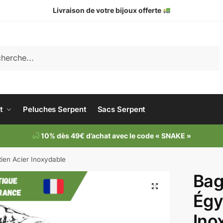
Livraison de votre bijoux offerte
che
t
Peluches Serpent
Sacs Serpent
10% dès 49€ d’achat avec le code « SNAKE »
ien Acier Inoxydable
Bag
Égy
Ino