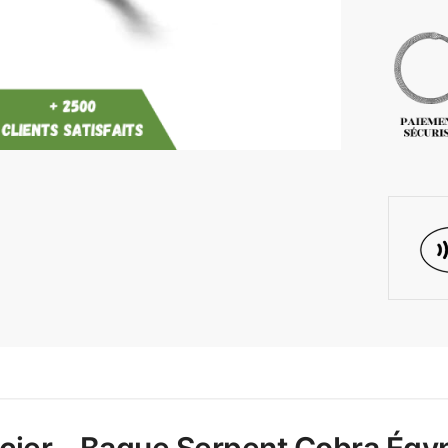
acier – Bague Serpent Cobra Égy