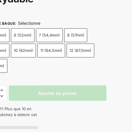
Sélectionne
E BAGUE
:
5mm)
6 (52mm)
7 (54,4mm)
8 (57mm)
5mm)
10 (62mm)
11 (64,5mm)
12 (67,5mm)
mm)
Ajouter au panier
!!! Plus que 10 en
pêchez à obtenir cet