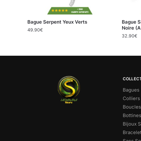
Bague Serpent Yeux Verts
Bague S
Noire (A
49.90
€
32.90
€
COLLEC
Bagues 
Colliers
Boucles 
Bottine
Bijoux 
Bracele
Sacs Se