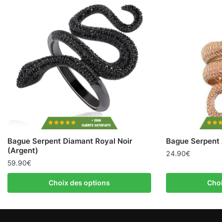
Bague Serpent Diamant Royal Noir
Bague Serpent 
(Argent)
24.90
€
59.90
€
Choix des options
Choi