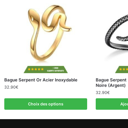
Bague Serpent Or Acier Inoxydable
Bague Serpent 
Noire (Argent)
32.90
€
32.90
€
Choix des options
Ajo