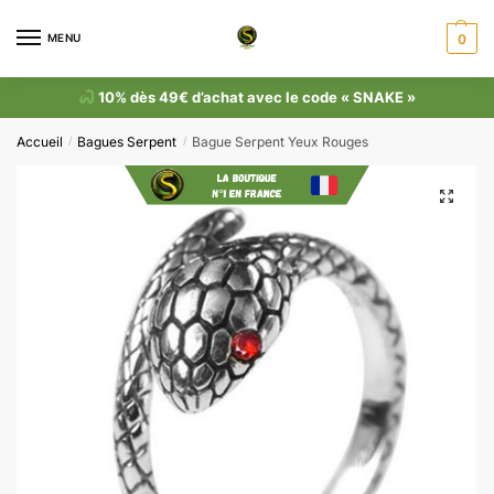
MENU
0
10% dès 49€ d’achat avec le code « SNAKE »
Accueil
Bagues Serpent
Bague Serpent Yeux Rouges
/
/