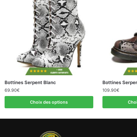
Bottines Serpent Blanc
Bottines Serpen
69.90
€
109.90
€
Choix des options
Choi