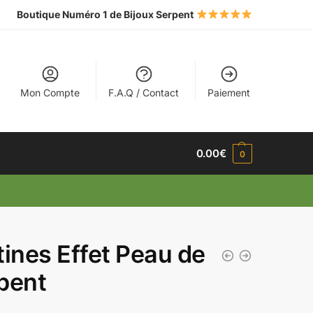
Boutique Numéro 1 de Bijoux Serpent
Mon Compte
F.A.Q / Contact
Paiement
0.00
€
0
tines Effet Peau de
pent
€