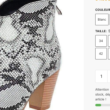
COULEU
Blanc
S
TAILLE
:
34
42
Attention 
stock, dé
article !