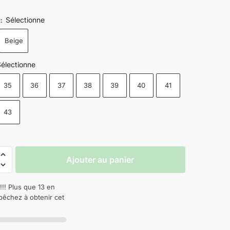
Sélectionne
R
:
Beige
électionne
35
36
37
38
39
40
41
43
Ajouter au panier
!!! Plus que 13 en
pêchez à obtenir cet