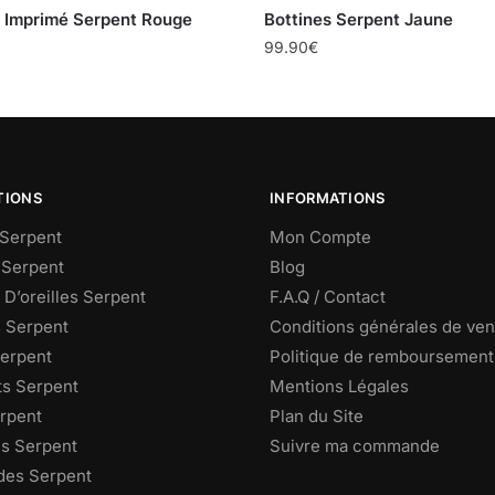
s Imprimé Serpent Rouge
Bottines Serpent Jaune
99.90
€
TIONS
INFORMATIONS
Serpent
Mon Compte
 Serpent
Blog
D’oreilles Serpent
F.A.Q / Contact
s Serpent
Conditions générales de ven
Serpent
Politique de remboursement
ts Serpent
Mentions Légales
rpent
Plan du Site
s Serpent
Suivre ma commande
des Serpent