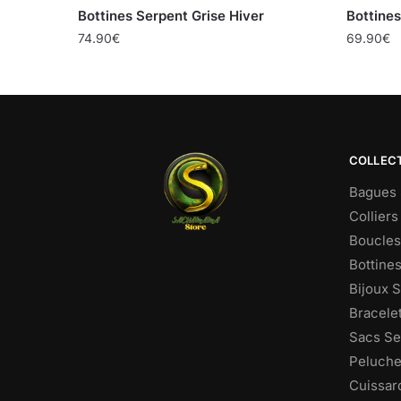
Bottines Serpent Grise Hiver
Bottine
74.90
€
69.90
€
COLLEC
Bagues 
Colliers
Boucles 
Bottine
Bijoux 
Bracele
Sacs Se
Peluche
Cuissar