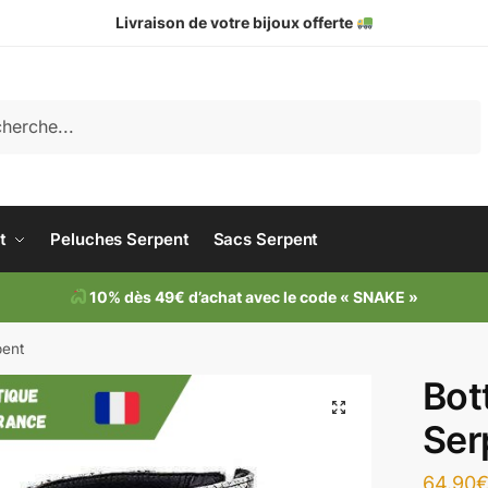
Livraison de votre bijoux offerte
che
t
Peluches Serpent
Sacs Serpent
10% dès 49€ d’achat avec le code « SNAKE »
pent
Bot
Ser
64.90