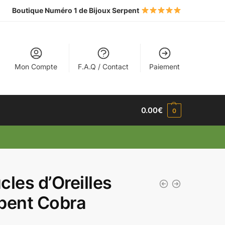
Boutique Numéro 1 de Bijoux Serpent
Mon Compte
F.A.Q / Contact
Paiement
0.00
€
0
cles d’Oreilles
pent Cobra
€