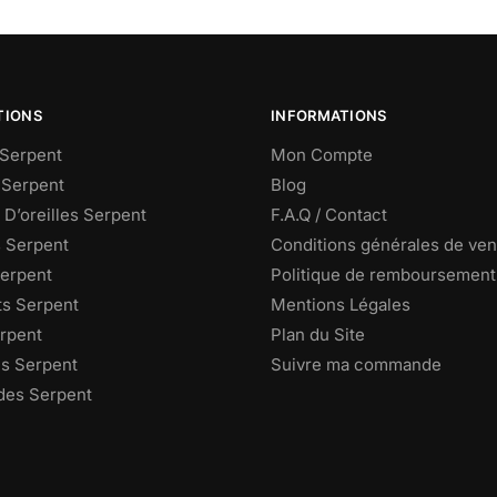
TIONS
INFORMATIONS
Serpent
Mon Compte
 Serpent
Blog
D’oreilles Serpent
F.A.Q / Contact
s Serpent
Conditions générales de ven
Serpent
Politique de remboursement
ts Serpent
Mentions Légales
rpent
Plan du Site
s Serpent
Suivre ma commande
des Serpent