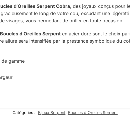
ucles d’Oreilles Serpent Cobra
, des joyaux conçus pour l
racieusement le long de votre cou, exsudant une légèreté q
 de visages, vous permettant de briller en toute occasion.
s
Boucles d’Oreilles Serpent
en acier doré sont le choix parf
 Votre allure sera intensifiée par la prestance symbolique du 
ut de gamme
argeur
Catégories :
Bijoux Serpent
,
Boucles d'Oreilles Serpent