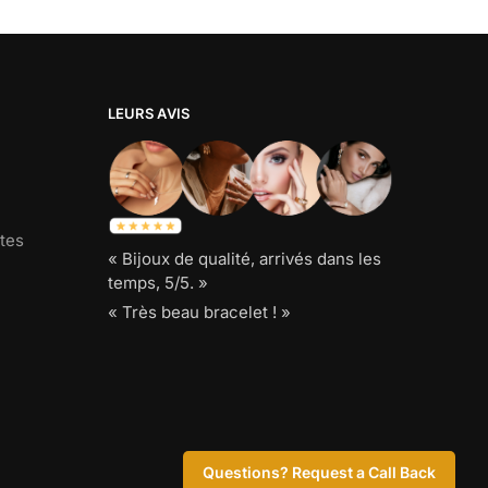
LEURS AVIS
tes
« Bijoux de qualité, arrivés dans les
temps, 5/5. »
« Très beau bracelet ! »
Bijoux Serpent.
Questions? Request a Call Back