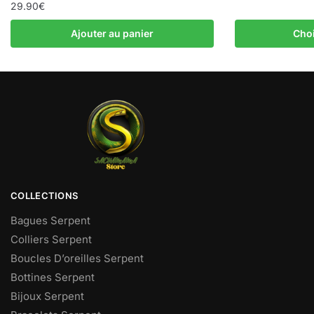
29.90
€
Ajouter au panier
Choi
COLLECTIONS
Bagues Serpent
Colliers Serpent
Boucles D’oreilles Serpent
Bottines Serpent
Bijoux Serpent