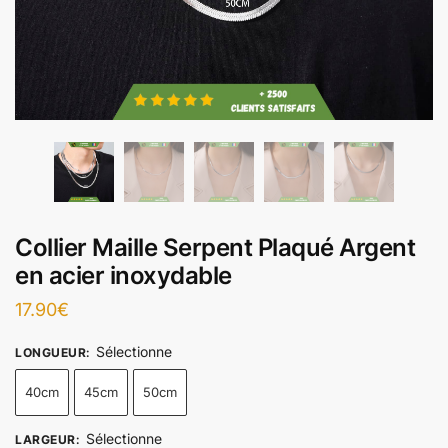
Collier Maille Serpent Plaqué Argent
en acier inoxydable
17.90
€
Sélectionne
LONGUEUR
:
40cm
45cm
50cm
Sélectionne
LARGEUR
: