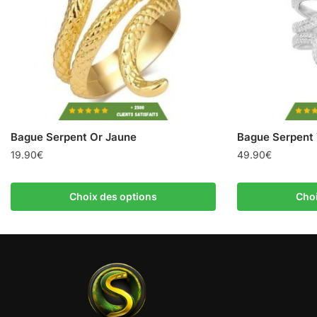
Bague Serpent Or Jaune
Bague Serpent 
19.90
€
49.90
€
Choix des options
Choi