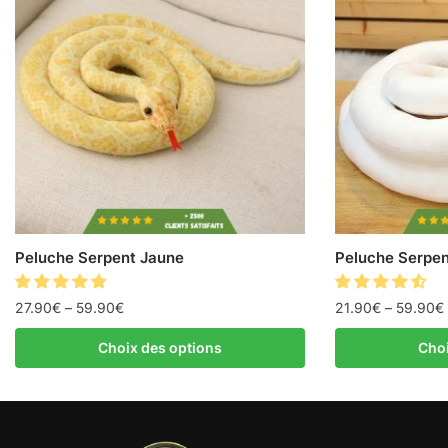
Peluche Serpent Jaune
Peluche Serpen
27.90
€
–
59.90
€
21.90
€
–
59.90
€
Choix des options
Choi