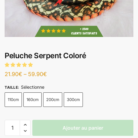
Peluche Serpent Coloré
21.90
€
–
59.90
€
Sélectionne
TAILLE
:
110cm
160cm
200cm
300cm
Ajouter au panier