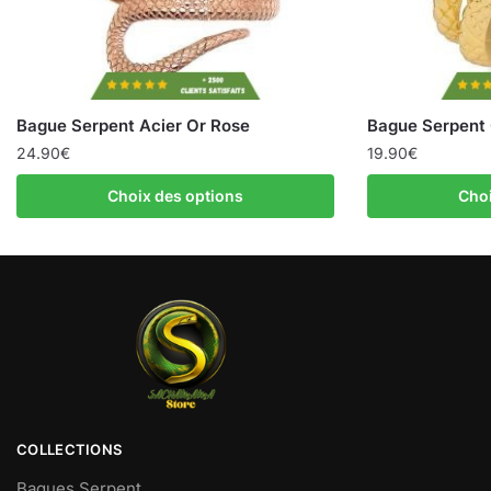
Bague Serpent Acier Or Rose
Bague Serpent
24.90
€
19.90
€
Choix des options
Choi
COLLECTIONS
Bagues Serpent