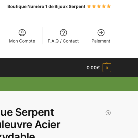
Boutique Numéro 1 de Bijoux Serpent
Mon Compte
F.A.Q / Contact
Paiement
0.00
€
0
ue Serpent
leuvre Acier
xydable