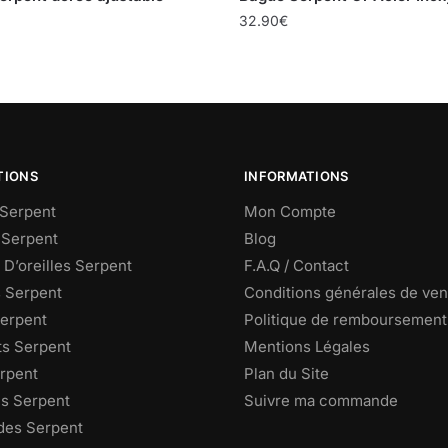
32.90
€
TIONS
INFORMATIONS
Serpent
Mon Compte
 Serpent
Blog
D’oreilles Serpent
F.A.Q / Contact
s Serpent
Conditions générales de ven
Serpent
Politique de remboursement
ts Serpent
Mentions Légales
rpent
Plan du Site
s Serpent
Suivre ma commande
des Serpent