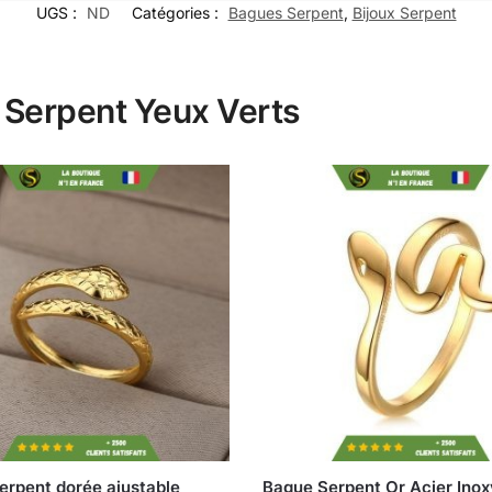
UGS :
ND
Catégories :
Bagues Serpent
,
Bijoux Serpent
e Serpent Yeux Verts
erpent dorée ajustable
Bague Serpent Or Acier Ino