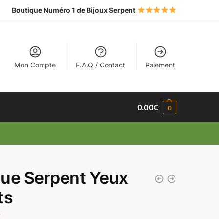
Boutique Numéro 1 de Bijoux Serpent
Mon Compte
F.A.Q / Contact
Paiement
0.00
€
0
ue Serpent Yeux
ts
€