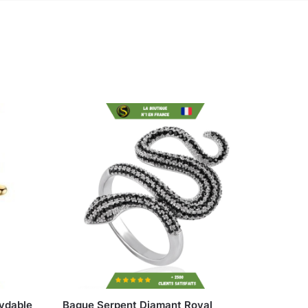
xydable
Bague Serpent Diamant Royal