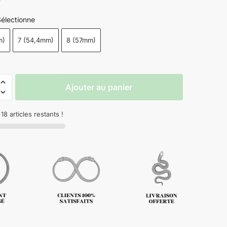
électionne
m)
7 (54,4mm)
8 (57mm)
Ajouter au panier
8 articles restants !