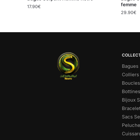
femme
17.90
€
29.90
€
COLLEC
Bagues 
Colliers
Boucles 
Bottine
Bijoux 
Bracele
Sacs Se
Peluche
Cuissar