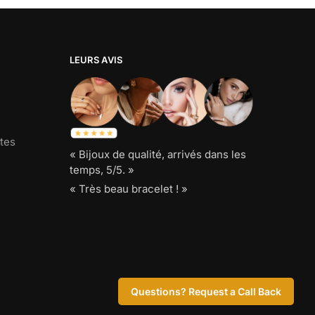
LEURS AVIS
tes
« Bijoux de qualité, arrivés dans les
temps, 5/5. »
« Très beau bracelet ! »
Bijoux Serpent.
Questions? Request a Call Back