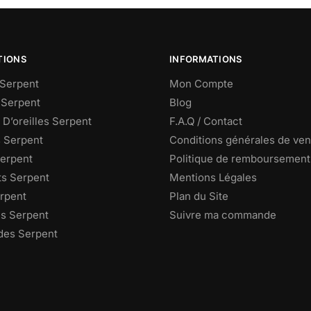
TIONS
INFORMATIONS
Serpent
Mon Compte
 Serpent
Blog
D’oreilles Serpent
F.A.Q / Contact
s Serpent
Conditions générales de ven
Serpent
Politique de remboursement
ts Serpent
Mentions Légales
rpent
Plan du Site
s Serpent
Suivre ma commande
des Serpent